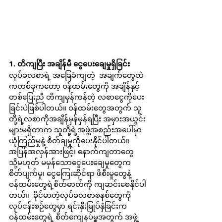
1. တိကျပြီး အချိန်မီ ငွေပေးချေမှုရှိခြင်း
လုပ်ခလစာရဲ့ အခြေခံကျတဲ့  အချက်တွေထဲ
ကတစ်ခုကတော့ ဝန်ထမ်းတွေကို အချိန်နှင့်
တစ်ပြေးညီ တိကျမှန်ကန်တဲ့ လစာငွေကိုပေး
ခြင်းပဲဖြစ်ပါတယ်။ ဝန်ထမ်းတွေအတွက် သူ
တို့ရဲ့လစာကိုအချိန်မှန်မှန်ရပြီး အမှားအယွင်း
များမရှိတာက သူတို့ရဲ့အဖွဲ့အစည်းအပေါ်မှာ 
ယုံကြည်မှုနဲ့ စိတ်ချမှုကိုပေးနိုင်ပါတယ်။ 
အပြန်အလှန်အားဖြင့်၊ နောက်ကျတာတွေ 
သို့မဟုတ် မမှန်သောငွေပေးချေမှုတွေက 
စိတ်ပျက်မှု၊ ငွေကြေးဆိုင်ရာ ဖိစီးမှုတွေနဲ့ 
ဝန်ထမ်းတွေရဲ့စိတ်ဓာတ်ကို ကျဆင်းစေနိုင်ပါ
တယ်။  ခိုင်မာတဲ့လုပ်ခလစာစနစ်တွေကို 
လုပ်ငန်းစဉ်တွေမှာ ရင်းနှီးမြုပ်နှံခြင်းက 
ဝန်ထမ်းတွေရဲ့ စိတ်ကျေနပ်မှူအတွက် အဖွဲ့