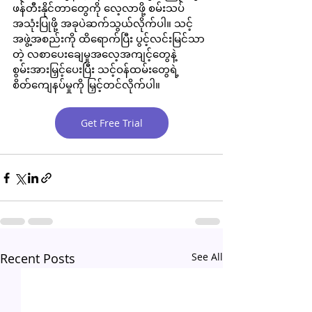
ဖန်တီးနိုင်တာတွေကို လေ့လာဖို့ စမ်းသပ်
အသုံးပြုဖို့ အခုပဲဆက်သွယ်လိုက်ပါ။ သင့်
အဖွဲ့အစည်းကို ထိရောက်ပြီး ပွင့်လင်းမြင်သာ
တဲ့ လစာပေးချေမှုအလေ့အကျင့်တွေနဲ့ 
စွမ်းအားမြှင့်ပေးပြီး သင့်ဝန်ထမ်းတွေရဲ့ 
စိတ်ကျေနပ်မှုကို မြှင့်တင်လိုက်ပါ။
Get Free Trial
Recent Posts
See All