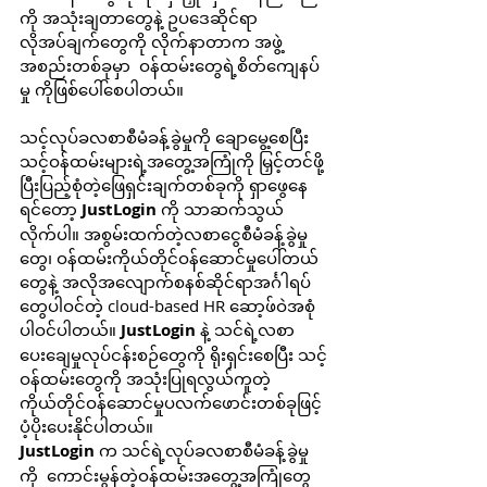
ကို အသုံးချတာတွေနဲ့ ဥပဒေဆိုင်ရာ
လိုအပ်ချက်တွေကို လိုက်နာတာက အဖွဲ့
အစည်းတစ်ခုမှာ  ဝန်ထမ်းတွေရဲ့စိတ်ကျေနပ်
မှု ကိုဖြစ်ပေါ်စေပါတယ်။
သင့်လုပ်ခလစာစီမံခန့်ခွဲမှုကို ချောမွေ့စေပြီး 
သင့်ဝန်ထမ်းများရဲ့အတွေ့အကြုံကို မြှင့်တင်ဖို့ 
ပြီးပြည့်စုံတဲ့ဖြေရှင်းချက်တစ်ခုကို ရှာဖွေနေ
ရင်တော့ 
JustLogin
 ကို သာဆက်သွယ်
လိုက်ပါ။ အစွမ်းထက်တဲ့လစာငွေစီမံခန့်ခွဲမှု
တွေ၊ ဝန်ထမ်းကိုယ်တိုင်ဝန်ဆောင်မှုပေါ်တယ်
တွေနဲ့ အလိုအလျောက်စနစ်ဆိုင်ရာအင်္ဂါရပ်
တွေပါဝင်တဲ့ cloud-based HR ဆော့ဖ်ဝဲအစုံ
ပါဝင်ပါတယ်။ 
JustLogin
 နဲ့ သင်ရဲ့လစာ
ပေးချေမှုလုပ်ငန်းစဉ်တွေကို ရိုးရှင်းစေပြီး သင့်
ဝန်ထမ်းတွေကို အသုံးပြုရလွယ်ကူတဲ့ 
ကိုယ်တိုင်ဝန်ဆောင်မှုပလက်ဖောင်းတစ်ခုဖြင့် 
ပံ့ပိုးပေးနိုင်ပါတယ်။
JustLogin 
က သင်ရဲ့လုပ်ခလစာစီမံခန့်ခွဲမှု
ကို  ကောင်းမွန်တဲ့ဝန်ထမ်းအတွေ့အကြုံတွေ 