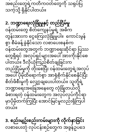
အစည်းတွေရဲ့ကတိကဝတ်တွေကို သရုပ်ပြ
သကဲ့သို့ ရှိနိုင်ပါတယ်။
2. ဘဏ္ဍာရေးလုံခြုံမှုနှင့် တည်ငြိမ်မှု
ဝန်ထမ်းတွေ စိတ်ကျေနပ်မှုရဲ့ အဓိက 
တွန်းအားက ငွေကြေးလုံခြုံမှုပါ။  ကောင်းမွန်
စွာ စီမံခန့်ခွဲနိုင်သော လစာပေးစနစ်က 
ဝန်ထမ်းတွေအတွက် ဘဏ္ဍာရေးဆိုင်ရာ ပြဿ
တွေရှိရင် အလုပ်ရှင်များအပေါ် အားကိုးနိုင်စေ
ပါတယ်။ ဒီလိုယုံကြည်စိတ်ချခြင်းက 
တည်ငြိမ်မှုကို တိုးစေပြီး ဝန်ထမ်းတွေရဲ့အလုပ်
အပေါ် ပိုမိုထိရောက်စွာ အာရုံစိုက်နိုင်စေနိုင်ပြီး 
စိတ်ဖိစီးမှုကို လျှော့ချပေးပါတယ်။ သူတို့ရဲ့
ဘဏ္ဍာရေးအခြေအနေတွေ လုံခြုံတယ်လို့
ခံစားရတဲ့ ဝန်ထမ်းတွေက အလုပ်လုပ်ကိုင်ရာ
မှာပိုမိုတက်ကြွပြီး အောင်မြင်မှုလည်းရှိကြပါ
တယ်။
3. စည်းမျဥ်းစည်းကမ်းများကို လိုက်နာခြင်း
လစာပေးတဲ့ လုပ်ငန်းစဉ်တွေက အခွန်ဥပဒေ