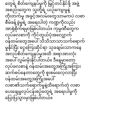
တွေရဲ့ စိတ်ကျေနပ်မှုကို မြှင့်တင်နိုင်ဖို့ အဖွဲ့
အစည်းတွေက သူတို့ရဲ့ ယဉ်ကျေးမှုနဲ့ 
တိုးတက်မှု အခွင့်အလမ်းတွေသာမကပဲ လစာ
စီမံခန့်ခွဲမှုရဲ့ အရေးပါတဲ့ ကဏ္ဍကိုလည်း 
အာရုံစိုက်ရမှာဖြစ်ပါတယ်။ ကုမ္ပဏီတွေက 
လုပ်ခလစာကို ကိုင်တွယ်ပုံအလျှောက် 
ဝန်ထမ်းတွေအပေါ် သိသိသာသာသက်ရောက်
မှုနိုင်ပြီး ငွေကြေးဆိုင်ရာ သုခချမ်းသာကနေ 
အလုပ်စိတ်ကျေနပ်မှုအထိ အရာအားလုံး
အပေါ် လွှမ်းမိုးနိုင်ပါတယ်။ ဒီနေ့မှာတော့ 
လုပ်ခလစာနဲ့ ဝန်ထမ်းအတွေ့အကြုံအကြား 
ဆက်စပ်နေတာတွေကို စူးစမ်းလေ့လာပြီး 
ဝန်ထမ်းအတွေ့အကြုံအပေါ် 
လစာ၏သက်ရောက်မှုနဲ့ထိရောက်တဲ့ လစာ
ပေးချေမှုလုပ်ငန်းစဉ်တွေရဲ့ အရေးပါမှုကို 
ပြောပြသွားမှာဖြစ်ပါတယ်။