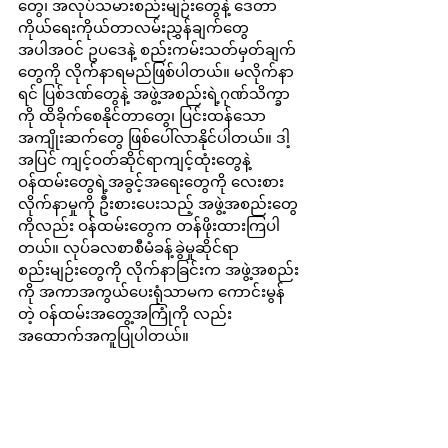
တွေ၊ အလုပ်သမားစည်းမျဉ်းတွေနဲ့ ဒေတာ
ကိုယ်ရေးကိုယ်တာလမ်းညွှန်ချက်တွေ
အပါအဝင် ဥပဒေနဲ့ စည်းကမ်းသတ်မှတ်ချက်
တွေကို လိုက်နာရမည်ဖြစ်ပါတယ်။ မလိုက်နာ
ရင် ပြစ်ဒဏ်တွေနဲ့ အဖွဲ့အစည်းရဲ့ဂုဏ်သိက္ခာ
ကို ထိခိုက်စေနိုင်တာတွေ၊ ပြင်းထန်သော
အကျိုးဆက်တွေ ဖြစ်ပေါ်လာနိုင်ပါတယ်။ ဒါ့
အပြင် ကျင့်ဝတ်ဆိုင်ရာကျင့်ထုံးတွေနဲ့ 
ဝန်ထမ်းတွေရဲ့အခွင့်အရေးတွေကို လေးစား
လိုက်နာမှုကို ဦးစားပေးသည့် အဖွဲ့အစည်းတွေ
ကိုလည်း ဝန်ထမ်းတွေက တန်ဖိုးထားကြပါ
တယ်။ လုပ်ခလစာစီမံခန့်ခွဲမှုဆိုင်ရာ 
စည်းမျဉ်းတွေကို လိုက်နာခြင်းက အဖွဲ့အစည်း
ကို အကာအကွယ်ပေးရုံသာမက ကောင်းမွန်
တဲ့ ဝန်ထမ်းအတွေ့အကြုံကို လည်း 
အထောက်အကူပြုပါတယ်။