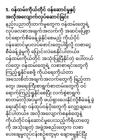
5. ဝန်ထမ်းကိုယ်တိုင် ဝန်ဆောင်မှုနှင့် 
အလိုအလျောက်လုပ်ဆောင်ခြင်း
နည်းပညာတိုးတက်မှုတွေက ဝန်ထမ်းတွေရဲ့ 
လုပ်ခလစာအချက်အလက်ကို အဆင်ပြေစွာ
ဝင်ရောက်စီမံခန့်ခွဲနိုင်စေမည့် ကိုယ်ပိုင်
ဝန်ဆောင်မှုပလပ်ဖောင်းတွေပါရှိလို့ လစာငွေ
စီမံခန့်ခွဲမှုကို ပြောင်းလဲစေနိုင်ပါတယ်။ 
ဝန်ထမ်းကိုယ်တိုင် အသုံးပြုပြီနိုင်တဲ့ ပေါ်တယ်
လ်တွေ၊ ဝန်ထမ်းတွေရဲ့ လစာစာရင်းတွေကို 
ကြည့်ရှုနိုင်စေဖို့ ကိုယ်ရေးကိုယ်တာ
အသေးစိတ်အချက်အလက်တွေကို ဖြည့်တာ
တွေ၊ အရေးကြီးစာရွက်စာတမ်းတွေကို ဝင်
ရောက်ကြည့်ရှုနိုင်စေပြီး လက်စွဲစာရွက်
စာတမ်းလိုအပ်မှုကို ဖယ်ရှားပေးနိုင်လို့စီမံခန့်ခွဲ
ရေးဆိုင်ရာ ဝန်ထုပ်ဝန်ပိုးတွေကို လျှော့ချပေး
နိုင်ပါတယ်။ အလိုအလျောက်စနစ်တွေနဲ့ 
ကိုယ်တိုင်ဝန်ဆောင်မှုပေးသည့်ကိရိယာတွေ
ကို အသုံးချတဲ့ အဖွဲ့အစည်းတွေက လစာ
ပေးချေမှုလုပ်ငန်းစဉ်တွေမှာ ချောမွေ့နိုင်ပြီး 