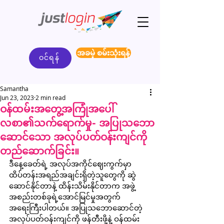
အခမဲ့ စမ်းသုံးရန်
ဝင်ရန်
Samantha
Jun 23, 2023
2 min read
ဝန်ထမ်းအတွေ့အကြုံအပေါ်
လစာ၏သက်ရောက်မှု- အပြုသဘော
ဆောင်သော အလုပ်ပတ်ဝန်းကျင်ကို
တည်ဆောက်ခြင်း။
ဒီနေ့ခေတ်ရဲ့ အလုပ်အကိုင်ဈေးကွက်မှာ 
ထိပ်တန်းအရည်အချင်းရှိတဲ့သူတွေကို ဆွဲ
ဆောင်နိုင်တာနဲ့ ထိန်းသိမ်းနိုင်တာက အဖွဲ့
အစည်းတစ်ခုရဲ့အောင်မြင်မှုအတွက် 
အရေးကြီးပါတယ်။ အပြုသဘောဆောင်တဲ့ 
အလုပ်ပတ်ဝန်းကျင်ကို ဖန်တီးဖို့နဲ့ ဝန်ထမ်း