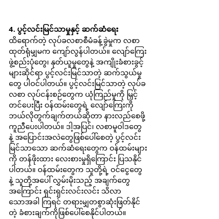
4. ပွင့်လင်းမြင်သာမှုနှင့် ဆက်ဆံရေး 
ထိရောက်တဲ့ လုပ်ခလစာစီမံခန့်ခွဲမှုက လစာ
ထုတ်ရုံမျှမက ကျော်လွန်ပါတယ်။ လျော်ကြေး
ဖွဲ့စည်းပုံတွေ၊ နုတ်ယူမှုတွေနဲ့ အကျိုးခံစားခွင့်
များဆိုင်ရာ ပွင့်လင်းမြင်သာတဲ့ ဆက်သွယ်မှု
တွေ ပါဝင်ပါတယ်။ ပွင့်လင်းမြင်သာတဲ့ လုပ်ခ
လစာ လုပ်ငန်းစဉ်တွေက ယုံကြည်မှုကို မြှင့်
တင်ပေးပြီး ဝန်ထမ်းတွေရဲ့ လျော်ကြေးကို 
ဘယ်လိုတွက်ချက်တယ်ဆိုတာ နားလည်စေဖို့ 
ကူညီပေးပါတယ်။ ဒါ့အပြင်၊ လစာမူဝါဒတွေ
နဲ့ အပြောင်းအလဲတွေဖြစ်ပေါ်စေတဲ့ ပွင့်လင်း
မြင်သာသော ဆက်ဆံရေးတွေက ဝန်ထမ်းများ
ကို တန်ဖိုးထား လေးစားမှုရှိကြောင်း ပြသနိုင်
ပါတယ်။ ဝန်ထမ်းတွေက သူတို့ရဲ့ ဝင်ငွေတွေ
နဲ့ သူတို့အပေါ် လွှမ်းမိုးသည့် အချက်တွေ
အကြောင်း ရှင်းရှင်းလင်းလင်း သိလာ
သောအခါ ကြရင် တရားမျှတစွာဆုံးဖြတ်နိုင်
တဲ့ ခံစားချက်ကိုဖြစ်ပေါ်စေနိုင်ပါတယ်။