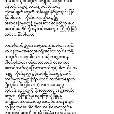
အမှားအယွင်းတွေကို လျှော့ချပေးနိုင်တယ်၊ 
ဝန်ထမ်းတွေရဲ့ လစာနဲ့ ပတ်သက်တဲ့ 
လိုအပ်ချက်တွေကို ထိန်းချုပ်နိုင်ဖို့လည်း ဖြစ်
နိုင်ပါတယ်။ လိုက်လျောညီထွေရှိမှု၊ 
အဆင်ပြေမှုတွေနဲ့ စွမ်းဆောင်နိုင်မှုတို့ကို ပေး
ဆောင်ပေးနိုင်လို့ ဝန်ထမ်းအတွေ့အကြုံကို မြှင့်
တင်ပေးနိုင်ပါတယ်။
လစာစီမံခန့်ခွဲမှုက အဖွဲ့အစည်းတစ်ခုအတွင်း
မှာ ဝန်ထမ်းအတွေ့အကြုံအားလုံးကို ပုံဖော်ဖို့
အတွက် အရေးပါသောအခန်းကဏ္ဍကနေ
ပါဝင်ပါတယ်။ ဝန်ထမ်းတွေကို လစာ ပေး
ဆောင်တယ်လို့ပြောတာထက်ကိုပိုပါတယ်။ တိ
ကျမှု၊ လိုက်နာမှု၊ ပွင့်လင်းမြင်သာမှုနဲ့ ဆက်
သွယ်မှုတို့အများကြီးပါဝင်ပါတယ်။ထိရောက်
ပြီး ပွင့်လင်းမြင်သာတဲ့ လစာပေးချေမှု
လုပ်ငန်းစဉ်တွေကို ဦးစားပေးတဲ့ အဖွဲ့အစည်း
တွေက ယုံကြည်မှု၊ ငွေကြေးလုံခြုံမှုနဲ့ 
အပြုသဘောဆောင်တဲ့ အလုပ်ပတ်ဝန်းကျင်
ကို မြှင့်တင်ပေးနိုင်ပါတယ်။ ခိုင်မာတဲ့လုပ်ခ
လစာစနစ်တွေကို ရင်းနှီးမြှုပ်နှံတာ၊ နည်းပညာ