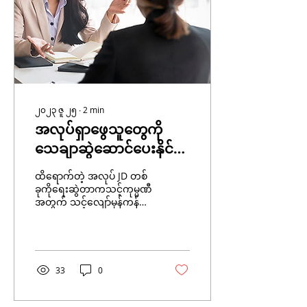
၂၀၂၃ ဇူ ၂၅
∙
2
min
အလုပ်ရှာဖွေသူတွေကို
သေချာဆွဲဆောင်ပေးနိုင်
မည့် အလုပ်JDတစ်ခုကို
ထိရောက်တဲ့ အလုပ် JD တစ်
ဖန်တီးခြင်း။
ခုကိုရေးဆွဲတာကသင့်ကုမ္ပဏီ
အတွက် သင့်လျော်မှန်ကန်တဲ့
အလုပ်ခေါ်ယူမှုမှာအရေးကြီး
တဲ့ အဆင့်တစ်ခုဖြစ်ပါ
တယ်။...
33
0