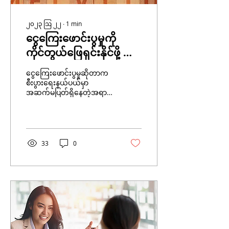
၂၀၂၃ ဩ ၂၂
∙
1
min
ငွေကြေးဖောင်းပွမှုကို
ကိုင်တွယ်ဖြေရှင်းနိုင်ဖို့ သင့်
ဝန်ထမ်းတွေကိုပံ့ပိုးပေးနိုင်
ငွေကြေးဖောင်းပွမှုဆိုတာက
မည့်နည်းလမ်း ၅မျိုး
စီးပွားရေးနယ်ပယ်မှာ
အဆက်မပြတ်ရှိနေတဲ့အရာ
ဖြစ်ပြီးလူနေမှုဘဝတွေကို
သက်ရောက်မှုရှိနိုင်လို့ လူတစ်
ဦးချင်းစီရောမိသားစုတွေ...
33
0