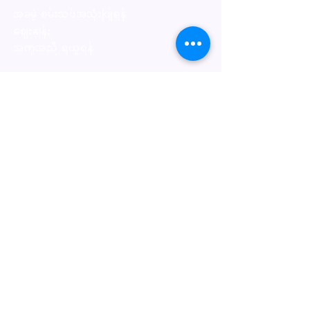
အခမဲ့ စမ်းသပ်အသုံးပြုရန်
ဈေးနှုန်း
အကူအညီ ရယူရန်
Privacy Policy
Support
လိပ်စာ
အခန်း ၄၀၂၊ တတိယထပ်၊ အဆောက်အဦး ၁၅၊
MICT Park
လှိုင် မြို့နယ်၊ ရန်ကုန်၊ မြန်မာ
ကျွန်ုပ်တို့ကို ဆက်သွယ်ရန်
Marketing:
+959 7958 128 10
Sales:
+959 699 447 566