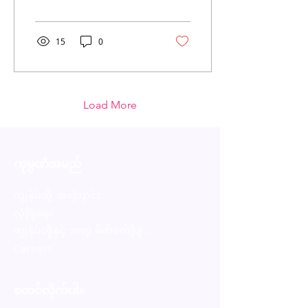
15
0
Load More
ကုမ္ပဏီအမည်
ကျွန်ုပ်တို့ အကြောင်း
လုံခြုံရေး
ကျွန်ုပ်တို့နှင့် အတူ မိတ်ဖက်ပြုလုပ်ပါ
Careers
စတင်လိုက်ပါ။