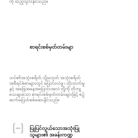
ကို ထည့်သွင်းနိုင်သည်။
စာရင်းစစ်မှတ်တမ်းမျာ
သင်၏အသုံးစရိတ် သို့မဟုတ် အသုံးစရိတ်
အစီရင်ခံစာများတွင် ပြောင်းလဲမှု ၊ တိုးတက်မှု
နှင့် အခြေအနေအပြောင်းအလဲ တို့ကို တိကျ
သေချာသော စာရင်းစစ်မှတ်တမ်းများဖြင့် စဥ်
ဆက်မပြတ်စစ်ဆေးနိုင်သည်။
ပြုပြင်လွယ်သောအသုံးပြု
သူများ၏ အခန်းကဏ္ဍ