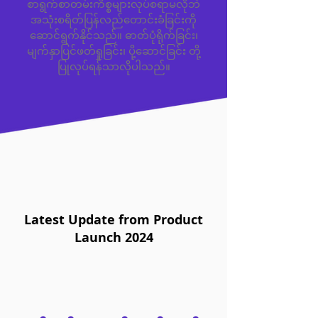
စာရွက်စာတမ်းကိစ္စများလုပ်စရာမလိုဘဲ
အသုံးစရိတ်ပြန်လည်တောင်းခံခြင်းကို
ဆောင်ရွက်နိုင်သည်။ ဓာတ်ပုံရိုက်ခြင်း၊
မျက်နှာပြင်ဖတ်ရှုခြင်း၊ ပို့ဆောင်ခြင်း တို့
ပြုလုပ်ရန်သာလိုပါသည်။
Latest Update from Product
Launch 2024