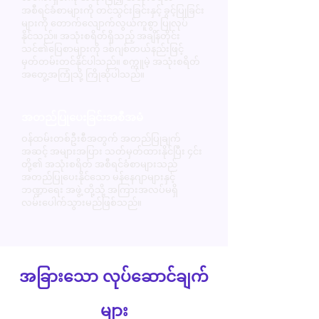
အစီရင်ခံစာများကို တင်သွင်းခြင်းနှင့် ခွင့်ပြုခြင်း
များကို တောက်လျောက်လွယ်ကူစွာ ပြုလုပ်
နိုင်သည်။ အသုံးစရိတ်ရှိသည့် အချိန်တိုင်း
သင်၏ပြေစာများကို ဒစ်ဂျစ်တယ်နည်းဖြင့်
မှတ်တမ်းတင်နိုင်ပါသည်။ စက္ကူမဲ့ အသုံးစရိတ်
အတွေ့အကြုံသို့ ကြိုဆိုပါသည်။
အတည်ပြုပေးခြင်းအစီအမံ
ဝန်ထမ်းတစ်ဦးစီအတွက် အတည်ပြုချက်
အဆင့် အများအပြား သတ်မှတ်ထားနိုင်ပြီး ၄င်း
တို့၏ အသုံးစရိတ် အစီရင်ခံစာများသည်
အတည်ပြုပေးနိုင်သော မန်နေဂျာများနှင့်
ဘဏ္ဍာရေး အဖွဲ့ တို့သို့ အကြားအလပ်မရှိ
လမ်းပေါက်သွားမည်ဖြစ်သည်။
အခြားသော လုပ်ဆောင်ချက်
များ