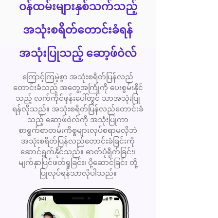
ဝန်ထမ်းများနှစ်သက်သည့်
အသုံးစရိတ်တောင်းခံရန်
အသုံးပြုသည့် ဆော့ဖ်ဝဲလ်
ကြောင့်ကြမဲ့စွာ အသုံးစရိတ်ပြန်လည်
တောင်းခံသည့် အတွေ့အကြုံကို ပေးစွမ်းနိုင်
သည့် လက်ကိုင်ဖုန်းပေါ်တွင် သာအသုံးပြု
ရန်လိုသည်။ အသုံးစရိတ်ပြန်လည်တောင်းခံ
သည့် ဆော့ဖ်ဝဲလ်ကို အသုံးပြုကာ
စာရွက်စာတမ်းကိစ္စများလုပ်စရာမလိုဘဲ
အသုံးစရိတ်ပြန်လည်တောင်းခံခြင်းကို
ဆောင်ရွက်နိုင်သည်။ ဓာတ်ပုံရိုက်ခြင်း၊
မျက်နှာပြင်ဖတ်ရှုခြင်း၊ ပို့ဆောင်ခြင်း တို့
ပြုလုပ်ရန်သာလိုပါသည်။