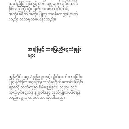
အတည်ပြုခြင်းနှင့် ပေးချေမှုများ လုပ်ဆောင်
နိုင်သည်ကို ဆုံးဖြတ်ပေးသော သီးသန့်
အသုံးစရိတ် အသုံးပြုသူ အခန်းကဏ္ဍများကို
လည်း သတ်မှတ်ပေးနိုင်သည်။
အချိန်နှင့် တပြေးညီငွေလဲနှုန်း
များ
အွန်လိုင်း ငွေလဲနှုန်းများနှင့် ချိတ်ဆက်ထားခြင်း
ဖြင့် နိုင်ငံခြားငွေကြေးအသုံးစရိတ်တောင်းခံခြင်း
များကို လွယ်ကူစွာ စီမံခန့်ခွဲနိုင်ပါသည်။ သင့်
ကိုယ်ပိုင်ငွေလဲနှုန်းမူဝါဒနှင့် အညီပြုလုပ်နိုင်ရန်
လည်းရွေးချယ်မှတ်သားနိုင်ပါသည်။