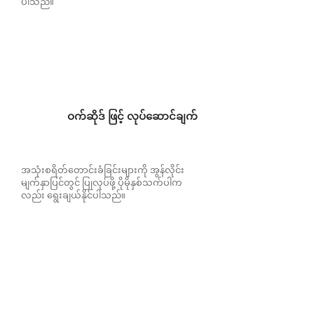
ပါသည်။
ဝက်ဆိုဒ် ဖြင့် လုပ်ဆောင်ချက်
အသုံးစရိတ်တောင်းခံခြင်းများကို အွန်လိုင်း
မျက်နှာပြင်တွင် ပြုလုပ်ဖို့ ပိုမိုနှစ်သက်ပါက
လည်း ရွေးချယ်နိုင်ပါသည်။