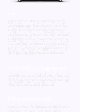
OCR
မူရင်းပါရှိသော OCR လုပ်ဆောင်ချက်သည်
သင်၏ပြေစာများကို အလိုအလျောက် ဖတ်ရှု
ပေးပြီး အသုံးစရိတ် ဇယားဖြည့်ရန်အတွက်
လိုအပ်‌သော အချက်အလက်များကို ထုတ်နုတ်
ပေးခြင်းဖြင့် လက်ဖြင့်အချက်အလက်သွင်းရ
ခြင်း အလုပ်ကို သက်သာစေပါသည်။ ဓာတ်ပုံ
ရိုက်ခြင်း၊ မျက်နှာပြင်ဖတ်ရှုခြင်း၊ ပို့ဆောင်ခြင်း
တို့ကို ရိုးရှင်းစွာ ပြုလုပ်ရန်သာလိုပါသည်။
လိုသလို စီမံနိုင်သည့် အမျိုးအစားများ
သင်၏စီးပွားရေး လုပ်ငန်းလိုအပ်ချက်များ နှင့်
ကိုက်ညီမှုရှိသည့် အသုံးစရိတ်အမျိုးအစားများ
ကို အတိုင်းအဆမဲ့ ဖန်တီးနိုင်သည်။
မိုဘိုင်းမှ စရိတ်တောင်းခံခြင်း
JustLogin၏ လက်ကိုင်ဖုန်းအသုံးစရိတ် အပ်ပ
လီကေးရှင်းကို အသုံးပြု၍ အသုံးစရိတ်