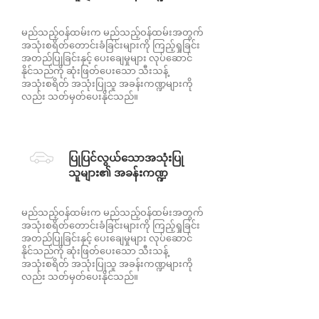
မည်သည့်ဝန်ထမ်းက မည်သည့်ဝန်ထမ်းအတွက်
အသုံးစရိတ်တောင်းခံခြင်းများကို ကြည့်ရှုခြင်း
အတည်ပြုခြင်းနှင့် ပေးချေမှုများ လုပ်ဆောင်
နိုင်သည်ကို ဆုံးဖြတ်ပေးသော သီးသန့်
အသုံးစရိတ် အသုံးပြုသူ အခန်းကဏ္ဍများကို
လည်း သတ်မှတ်ပေးနိုင်သည်။
ပြုပြင်လွယ်သောအသုံးပြု
သူများ၏ အခန်းကဏ္ဍ
မည်သည့်ဝန်ထမ်းက မည်သည့်ဝန်ထမ်းအတွက်
အသုံးစရိတ်တောင်းခံခြင်းများကို ကြည့်ရှုခြင်း
အတည်ပြုခြင်းနှင့် ပေးချေမှုများ လုပ်ဆောင်
နိုင်သည်ကို ဆုံးဖြတ်ပေးသော သီးသန့်
အသုံးစရိတ် အသုံးပြုသူ အခန်းကဏ္ဍများကို
လည်း သတ်မှတ်ပေးနိုင်သည်။