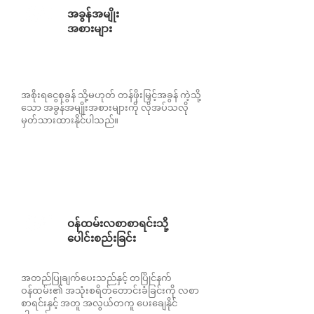
အခွန်အမျိုး
အစားများ
အစိုးရငွေစုခွန် သို့မဟုတ် တန်ဖိုးမြှင့်အခွန် ကဲ့သို့
သော အခွန်အမျိုးအစားများကို လိုအပ်သလို
မှတ်သားထားနိုင်ပါသည်။
ဝန်ထမ်းလစာစာရင်းသို့
ပေါင်းစည်းခြင်း
အတည်ပြုချက်ပေးသည်နှင့် တပြိုင်နက်
ဝန်ထမ်း၏ အသုံးစရိတ်တောင်းခံခြင်းကို လစာ
စာရင်းနှင့် အတူ အလွယ်တကူ ပေးချေနိုင်