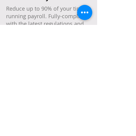
Reduce up to 90% of your time
running payroll. Fully-compliant
with the latest regulations and
integrated with your favourite
accounting software.
Learn More >
Benefit
Introducing Benefit, an all-in-one
benefits administration software
designed to make managing
employee benefits, eligibility and
claims easier than ever.
Learn More >