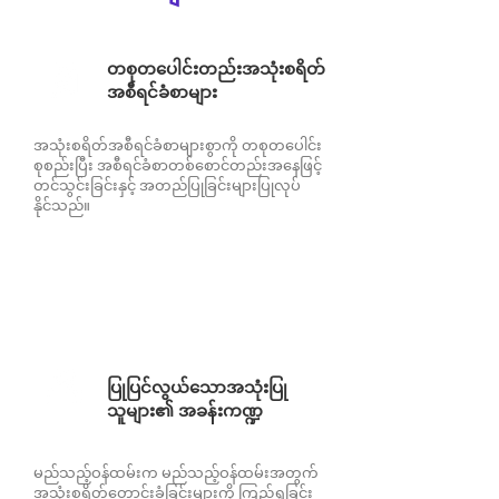
တစုတပေါင်းတည်းအသုံးစရိတ်
အစီရင်ခံစာများ
အသုံးစရိတ်အစီရင်ခံစာများစွာကို တစုတ‌ပေါင်း
စုစည်းပြီး အစီရင်ခံစာတစ်စောင်တည်းအနေဖြင့်
တင်သွင်းခြင်းနှင့် အတည်ပြုခြင်းများပြုလုပ်
နိုင်သည်။
ပြုပြင်လွယ်သောအသုံးပြု
သူများ၏ အခန်းကဏ္ဍ
မည်သည့်ဝန်ထမ်းက မည်သည့်ဝန်ထမ်းအတွက်
အသုံးစရိတ်တောင်းခံခြင်းများကို ကြည့်ရှုခြင်း