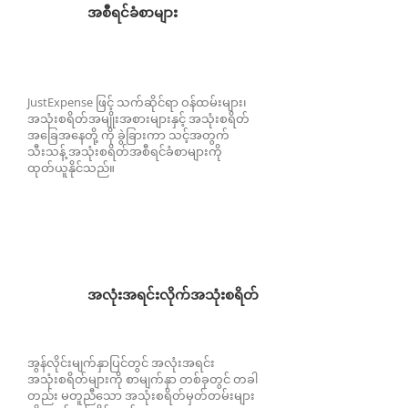
အစီရင်ခံစာများ
JustExpense ဖြင့် သက်ဆိုင်ရာ ဝန်ထမ်းများ၊
အသုံးစရိတ်အမျိုးအစားများနှင့် အသုံးစရိတ်
အခြေအနေတို့ ကို ခွဲခြားကာ သင့်အတွက်
သီးသန့် အသုံးစရိတ်အစီရင်ခံစာများကို
ထုတ်ယူနိုင်သည်။
အလုံးအရင်းလိုက်အသုံးစရိတ်
အွန်လိုင်းမျက်နှာပြင်တွင် အလုံးအရင်း
အသုံးစရိတ်များကို စာမျက်နှာ တစ်ခုတွင် တခါ
တည်း မတူညီသော အသုံးစရိတ်မှတ်တမ်းများ