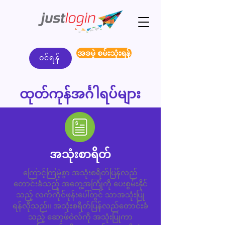
အခမဲ့ စမ်းသုံးရန်
ဝင်ရန်
ထုတ်ကုန်အင်္ဂါရပ်များ
အသုံးစာ
ရိတ်
ကြောင့်ကြမဲ့စွာ အသုံးစရိတ်ပြန်လည်
တောင်းခံသည့် အတွေ့အကြုံကို ပေးစွမ်းနိုင်
သည့် လက်ကိုင်ဖုန်းပေါ်တွင် သာအသုံးပြု
ရန်လိုသည်။ အသုံးစရိတ်ပြန်လည်တောင်းခံ
သည့် ဆော့ဖ်ဝဲလ်ကို အသုံးပြုကာ