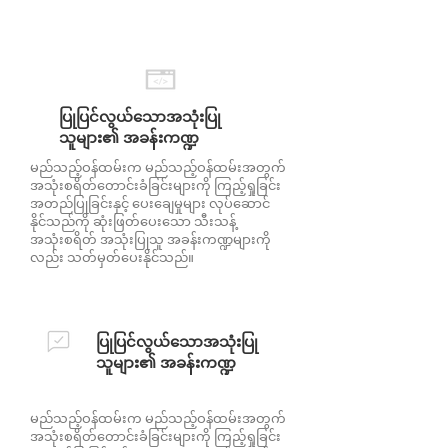
ပြုပြင်လွယ်သောအသုံးပြု
သူများ၏ အခန်းကဏ္ဍ
မည်သည့်ဝန်ထမ်းက မည်သည့်ဝန်ထမ်းအတွက်
အသုံးစရိတ်တောင်းခံခြင်းများကို ကြည့်ရှုခြင်း
အတည်ပြုခြင်းနှင့် ပေးချေမှုများ လုပ်ဆောင်
နိုင်သည်ကို ဆုံးဖြတ်ပေးသော သီးသန့်
အသုံးစရိတ် အသုံးပြုသူ အခန်းကဏ္ဍများကို
လည်း သတ်မှတ်ပေးနိုင်သည်။
ပြုပြင်လွယ်သောအသုံးပြု
သူများ၏ အခန်းကဏ္ဍ
မည်သည့်ဝန်ထမ်းက မည်သည့်ဝန်ထမ်းအတွက်
အသုံးစရိတ်တောင်းခံခြင်းများကို ကြည့်ရှုခြင်း