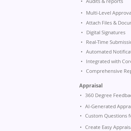
•
Audits & reports
•
Multi-Level Approva
•
Attach Files & Doc
•
Digital Signatures
•
Real-Time Submissi
•
Automated Notifica
•
Integrated with Cor
•
Comprehensive Rep
Appraisal
•
360 Degree Feedba
•
AI-Generated Apprai
•
Custom Questions f
•
Create Easy Apprais