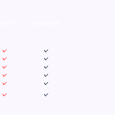
rowth
Enterprise
✔
✔
✔
✔
✔
✔
✔
✔
✔
✔
✔
✔