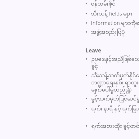
•
ဝန်ထမ်းဖိုင်
•
သီးသန့် fields များ
•
Information များကို
•
အဖွဲ့အစည်းပြပုံ
Leave
•
ဥပဒေနှင့်အညီဖြစ်သော
ခွင့်
•
သီးသန့်သတ်မှတ်နိုင်သော ခ
ဘဏ္ဍာရေးနှစ်၊ ရာထူ
ချက်ပေါ်မူတည်၍)
•
ခွင့်သက်မှတ်ပြင်ဆင်မှု
•
ရက်၊ နာရီ နှင့် ရက်ခြာ
•
ရက်အစားထိုး ခွင့်တင်