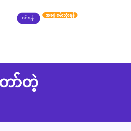
အခမဲ့ စမ်းသုံးရန်
ဝင်ရန်
ော်တဲ့
။