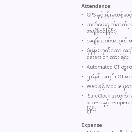
Attendance
•
GPS နှင့်ဖုန်းမှတစ့်ဆင
•
သတိပေးချက်သတ်မှတ်န
အချိန်ဝင်ခြင်း)
•
အချိန်အဝင်အထွက် စ
•
ပုံမှန်မဟုတ်သော အခ
detection ထားခြင်း
•
Automated OT တွက်ချ
•
၂ မိနစ်အတွင်း OT စာ
•
Web နှင့် Mobile မှတစ
•
SafeClock အတွက် fac
access နှင့် temper
ခြင်း
Expense