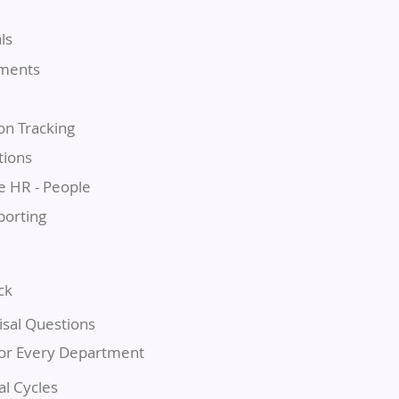
ls
uments
on Tracking
tions
e HR - People
orting
ck
sal Questions
or Every Department
al Cycles