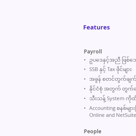
Features
Payroll
•
ဥပဒေနှင့်အညီ ဖြစ်သော
•
SSB နှင့် Tax ဖိုင်များ
•
အခွန် စတင်တွက်ချက်မ
•
နိုင်ငံစုံ အတွက် တွက်ချက
•
သီးသန့် System ကိုထိန်းခ
•
Accounting စနစ်မျာ
Online and NetSuite 
People