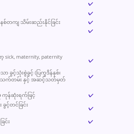
✔
✔
စနစ်တကျ သိမ်းဆည်းနိုင်ခြင်း
✔
✔
့ sick, maternity, paternity
✔
ွင့်သုံးစွဲခွင့် (ပြက္ခဒိန်နှစ်၊
✔
းသက်တမ်း နှင့် အဆင့်သတ်မှတ်
 ကုန်ဆုံးရက်ဖြင့်
✔
း ခွင့်တင်ခြင်း
✔
ခြင်း
✔