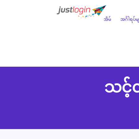
အိမ်
အင်္ဂါရပ်မ
သင့်