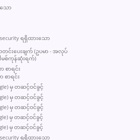
ုင်သော
 security ရရှိထားသော
 သတင်းပေးချက် (ဥပမာ - အလုပ်
မစ်ကုန်ဆုံးရက်)
ော စာရင်း
ော စာရင်း
e) မှ တဆင့်ဝင်ခွင့်
e) မှ တဆင့်ဝင်ခွင့်
e) မှ တဆင့်ဝင်ခွင့်
e) မှ တဆင့်ဝင်ခွင့်
e) မှ တဆင့်ဝင်ခွင့်
 security ရရှိထားသော