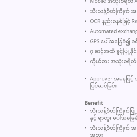
•
Mobile အသုံးစရိတ် 
•
သီးသန့်စိတ်ကြိုက် အ
•
OCR နည်းစနစ်ဖြင့် Re
•
Automated exchange
•
GPS ပေါ်အခြေခံ၍ ခရ
•
၇ ဆင့်အထိ ခွင့်ပြု့နိ
•
ကိုယ်စား အသုံးစရိတ်
•
Approver အနေဖြင့် အသ
ပြင်ဆင်ခြင်း
Benefit
•
သီးသန့်စိတ်ကြိုက်ပြု
နှင့် ရာထူး ပေါ်အခြေ
•
သီးသန့်စိတ်ကြိုက် အက
အစား