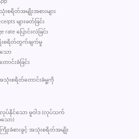
App
သုံးစရိတ်အမျိုးအစားများ
ceipts များဖတ်ခြင်း
 rate ပြောင်းလဲခြင်း
ီးစရိတ်တွက်ချက်မူ
ုင်သော
တောင်းခံခြင်း
ုံးစရိတ်တောင်းခံမှု့ကို
့လုပ်နိုင်သော မူဝါဒ (လုပ်သက်
ခံသော)
ြိုးခံစားခွင့် အသုံးစရိတ်အမျိုး