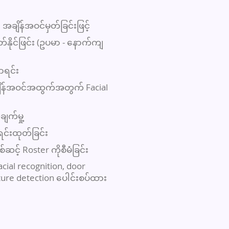
့် အချိန်အဝင်မှတ်ခြင်းဖြင့်
ိုင်ဖြင်း (ဥပမာ - နောက်ကျ
ာရင်း
ျိန်အဝင်အထွက်အတွက် Facial
က်မှု့
ရင်းထုတ်ခြင်း
်ဆင့် Roster ကိုစီမံခြင်း
ial recognition, door
ature detection ပေါင်းစပ်ထား