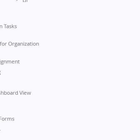
n Tasks
 for Organization
signment
g
hboard View
 Forms
r