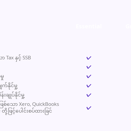
Essential
G
 Tax နှင့် SSB
✔
✔
ှု
✔
်နိုင်မှု့
✔
ျုပ်နိုင်မှု့
✔
းဖြစ်သော Xero, QuickBooks
✔
တို့ဖြင့်ပေါင်းစပ်ထားခြင်