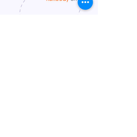
ပေါင်းစပ်နည်း
သင့်ထံသို့ ဝင်ရောက်ပါ။
Emuls
အကောင့်။
ကိုနှိပ်ပါ။
ဆက်တင်များ
ဘယ်ဘက် မီနူးမှ
နေရာကိုသွားပါ။
အခြား Setting များ
အပိုင်းကို
နှိပ်ပါ။
ပေါင်းစည်းမှု
.
HRMS Applications ကဏ္ဍသို့သွား၍
အဆိုပါကိုနှိပ်ပါ။
ရုံဝင်ပါ။
အက်ပ်။
နှိပ်ပါ။
စတင်တပ်ဆင်ပါ။
ပေါင်းစည်းခြင်းကို
စတင်ရန် စာမျက်နှာ၏ ညာဘက်အပေါ်
ထောင့်မှ