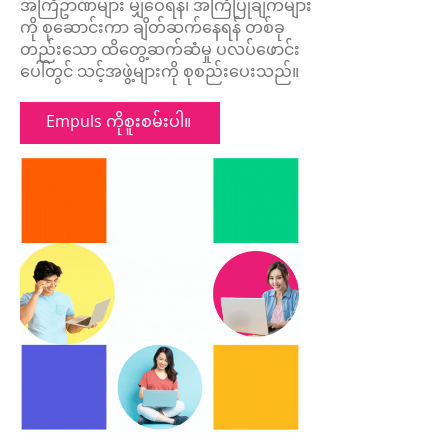
အကြံဥာဏ်များ မျှဝေရန်၊ အကြံပြုချက်များ
ကို စုဆောင်းကာ ချိတ်ဆက်နေရန် တစ်ခု
တည်းသော ထိတွေ့ဆက်ဆံမှု ပလပ်ဖောင်း
ပေါ်တွင် သင့်အဖွဲ့များကို စုစည်းပေးသည်။
Empuls ကိုစူးစမ်းပါ။