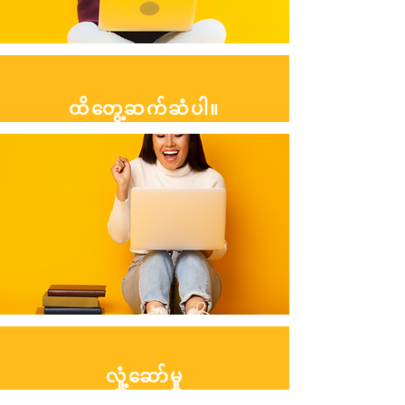
ထိတွေ့ဆက်ဆံပါ။
လှုံ့ဆော်မှု