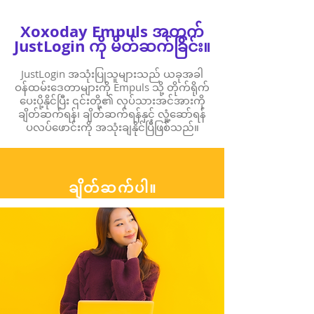
Xoxoday Empuls အတွက်
JustLogin ကို မိတ်ဆက်ခြင်း။
JustLogin အသုံးပြုသူများသည် ယခုအခါ
ဝန်ထမ်းဒေတာများကို Empuls သို့ တိုက်ရိုက်
ပေးပို့နိုင်ပြီး ၎င်းတို့၏ လုပ်သားအင်အားကို
ချိတ်ဆက်ရန်၊ ချိတ်ဆက်ရန်နှင့် လှုံ့ဆော်ရန်
ပလပ်ဖောင်းကို အသုံးချနိုင်ပြီဖြစ်သည်။
ချိတ်ဆက်ပါ။