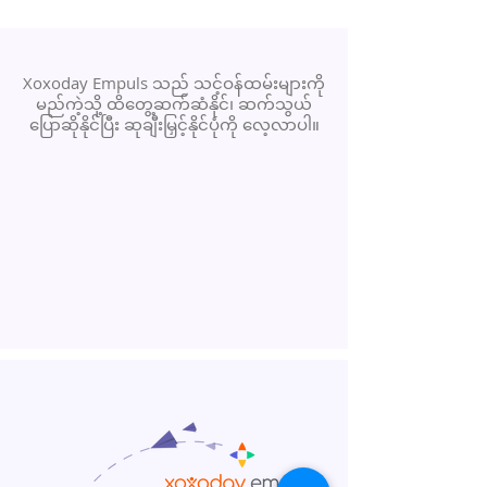
Xoxoday Empuls သည် သင့်ဝန်ထမ်းများကို
မည်ကဲ့သို့ ထိတွေ့ဆက်ဆံနိုင်၊ ဆက်သွယ်
ပြောဆိုနိုင်ပြီး ဆုချီးမြှင့်နိုင်ပုံကို လေ့လာပါ။