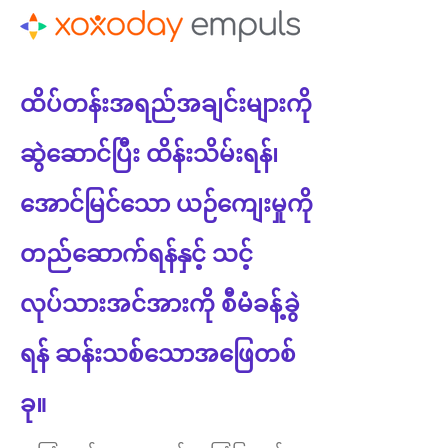
ထိပ်တန်းအရည်အချင်းများကို
ဆွဲဆောင်ပြီး ထိန်းသိမ်းရန်၊
အောင်မြင်သော ယဉ်ကျေးမှုကို
တည်ဆောက်ရန်နှင့် သင့်
လုပ်သားအင်အားကို စီမံခန့်ခွဲ
ရန် ဆန်းသစ်သောအဖြေတစ်
ခု။